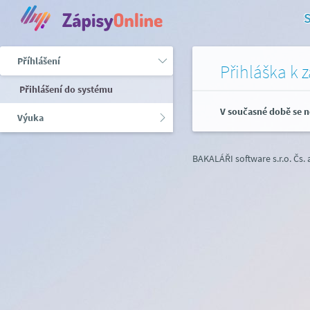
S
Příhlášení
Přihláška k 
Přihlášení do systému
V současné době se n
Výuka
BAKALÁŘI software s.r.o.
Čs.