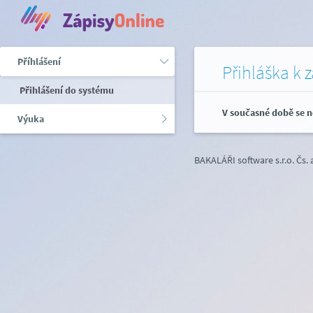
Příhlášení
Přihláška k 
Přihlášení do systému
V současné době se n
Výuka
BAKALÁŘI software s.r.o.
Čs.