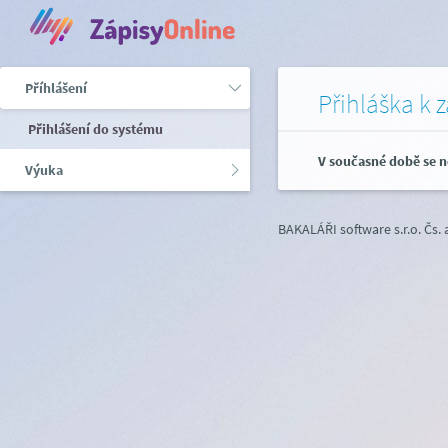
Příhlášení
Přihláška k 
Přihlášení do systému
V současné době se n
Výuka
BAKALÁŘI software s.r.o.
Čs.