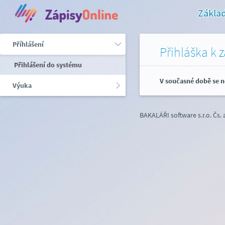
Základ
Příhlášení
Přihláška k 
Přihlášení do systému
V současné době se n
Výuka
BAKALÁŘI software s.r.o.
Čs.