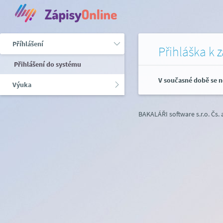
Příhlášení
Přihláška k 
Přihlášení do systému
V současné době se n
Výuka
BAKALÁŘI software s.r.o.
Čs.