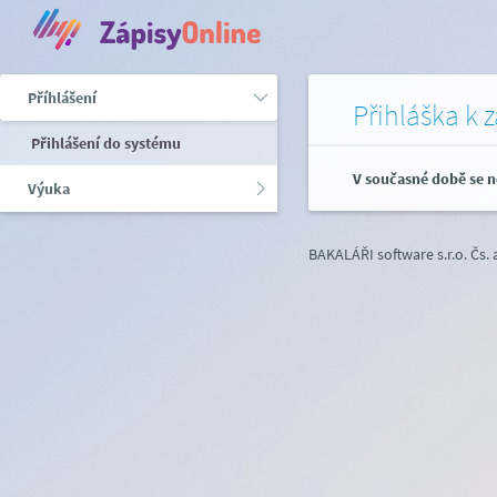
Příhlášení
Přihláška k 
Přihlášení do systému
V současné době se n
Výuka
BAKALÁŘI software s.r.o.
Čs.