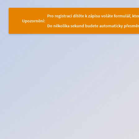
Pro registraci dítěte k zápisu voláte formulář, kt
Upozornění:
Do několika sekund budete automaticky přesměr