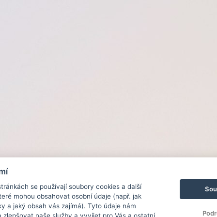
mí
ránkách se používají soubory cookies a další
Sou
 které mohou obsahovat osobní údaje (např. jak
ky a jaký obsah vás zajímá). Tyto údaje nám
Podr
zlepšovat naše služby a vyvíjet pro Vás a ostatní