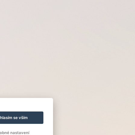
hlasím se vším
obné nastavení