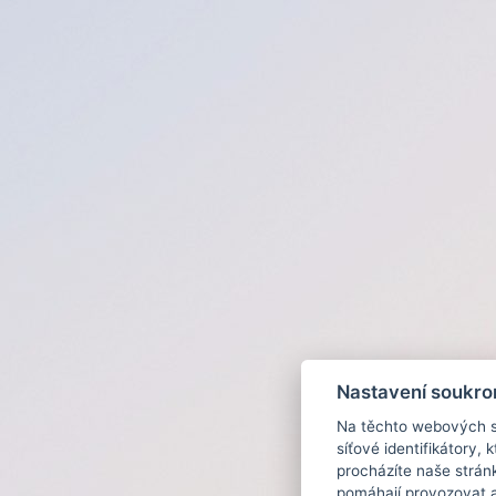
Nastavení soukro
Na těchto webových st
síťové identifikátory,
procházíte naše strán
pomáhají provozovat a 