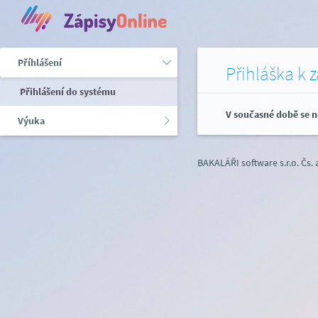
Příhlášení
Přihláška k 
Přihlášení do systému
V současné době se n
Výuka
BAKALÁŘI software s.r.o.
Čs.