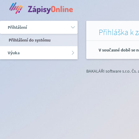
Příhlášení
Přihláška k 
Přihlášení do systému
V současné době se n
Výuka
BAKALÁŘI software s.r.o.
Čs.