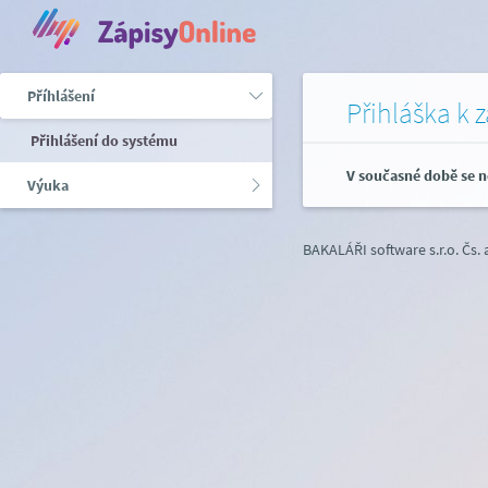
Příhlášení
Přihláška k 
Přihlášení do systému
V současné době se n
Výuka
BAKALÁŘI software s.r.o.
Čs.