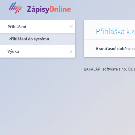
Příhlášení
Přihláška k 
Přihlášení do systému
V současné době se n
Výuka
BAKALÁŘI software s.r.o.
Čs.