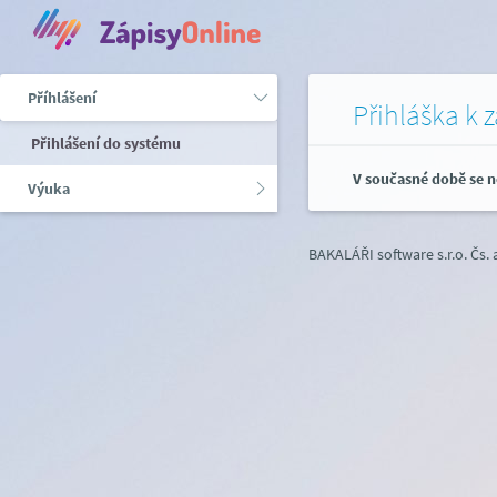
Příhlášení
Přihláška k 
Přihlášení do systému
V současné době se n
Výuka
BAKALÁŘI software s.r.o.
Čs.