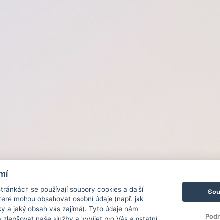
mí
ránkách se používají soubory cookies a další
Sou
 které mohou obsahovat osobní údaje (např. jak
ky a jaký obsah vás zajímá). Tyto údaje nám
Podr
zlepšovat naše služby a vyvíjet pro Vás a ostatní