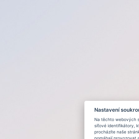
Nastavení soukro
Na těchto webových st
síťové identifikátory,
procházíte naše strán
pomáhají provozovat a 