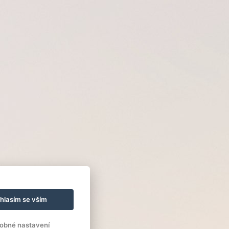
hlasím se vším
obné nastavení