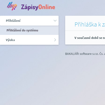
Příhlášení
Přihláška k 
Přihlášení do systému
V současné době se n
Výuka
BAKALÁŘI software s.r.o.
Čs.