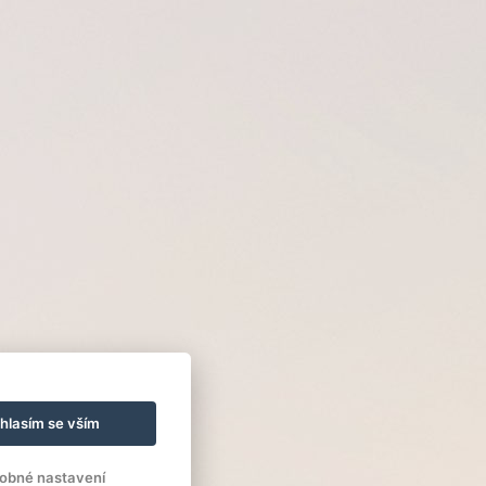
hlasím se vším
obné nastavení