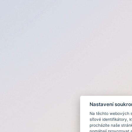
Nastavení soukro
Na těchto webových st
síťové identifikátory,
procházíte naše strán
pomáhají provozovat a 