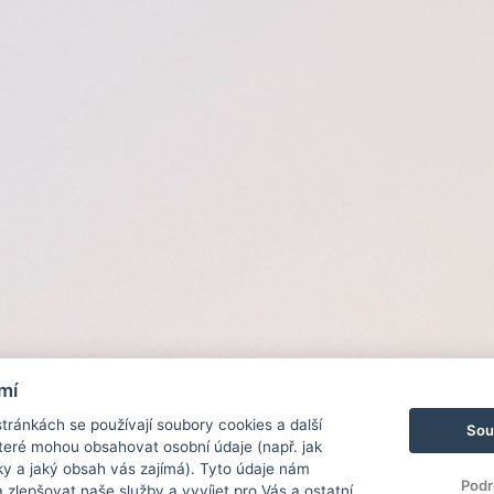
mí
ránkách se používají soubory cookies a další
Sou
 které mohou obsahovat osobní údaje (např. jak
ky a jaký obsah vás zajímá). Tyto údaje nám
Podr
zlepšovat naše služby a vyvíjet pro Vás a ostatní