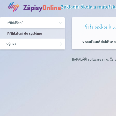
Základní škola a mateřsk
Příhlášení
Přihláška k 
Přihlášení do systému
V současné době se n
Výuka
BAKALÁŘI software s.r.o.
Čs.