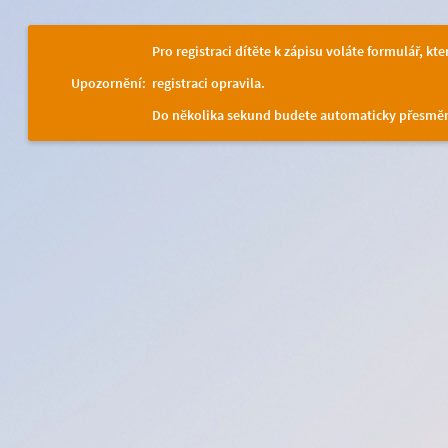
Pro registraci dítěte k zápisu voláte formulář, kt
Upozornění:
registraci opravila.
Do několika sekund budete automaticky přesměr