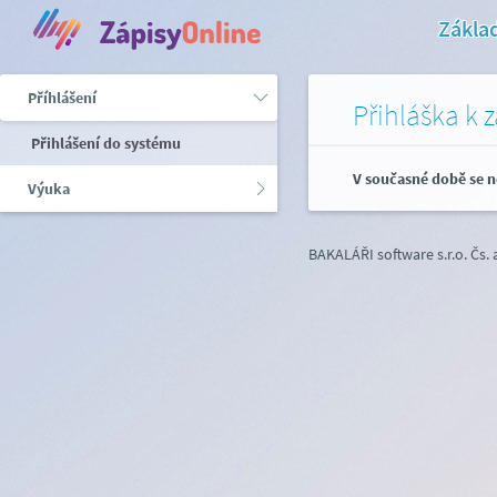
Základ
Příhlášení
Přihláška k 
Přihlášení do systému
V současné době se n
Výuka
BAKALÁŘI software s.r.o.
Čs.