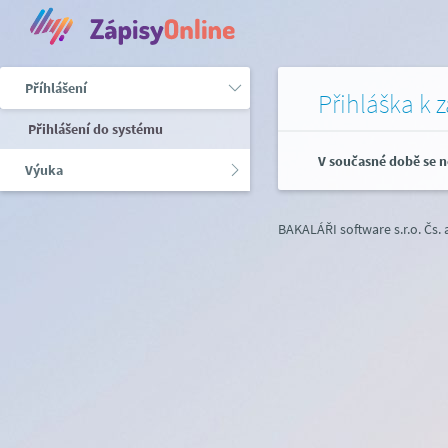
Příhlášení
Přihláška k 
Přihlášení do systému
V současné době se n
Výuka
BAKALÁŘI software s.r.o.
Čs.