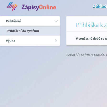
Základ
Příhlášení
Přihláška k 
Přihlášení do systému
V současné době se n
Výuka
BAKALÁŘI software s.r.o.
Čs.