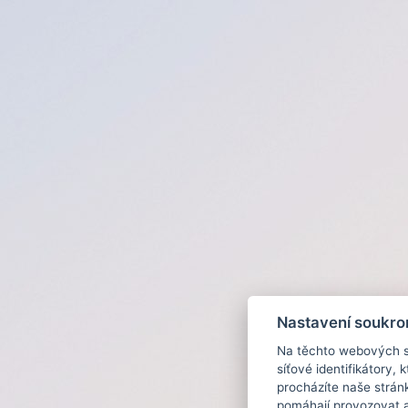
Nastavení soukro
Na těchto webových st
síťové identifikátory,
procházíte naše strán
pomáhají provozovat a 