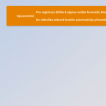
Pro registraci dítěte k zápisu voláte formulář, kt
Upozornění:
Do několika sekund budete automaticky přesměr