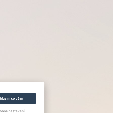
hlasím se vším
obné nastavení