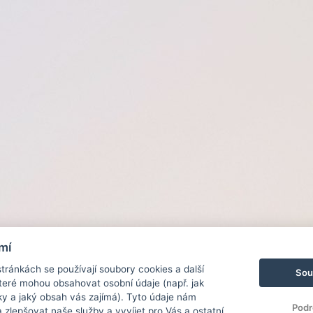
mí
ránkách se používají soubory cookies a další
Sou
 které mohou obsahovat osobní údaje (např. jak
ky a jaký obsah vás zajímá). Tyto údaje nám
Podr
zlepšovat naše služby a vyvíjet pro Vás a ostatní