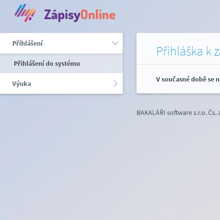
Příhlášení
Přihláška k 
Přihlášení do systému
V současné době se n
Výuka
BAKALÁŘI software s.r.o.
Čs.