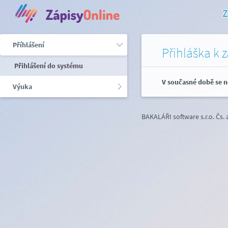
Z
Příhlášení
Přihláška k 
Přihlášení do systému
V současné době se n
Výuka
BAKALÁŘI software s.r.o.
Čs.