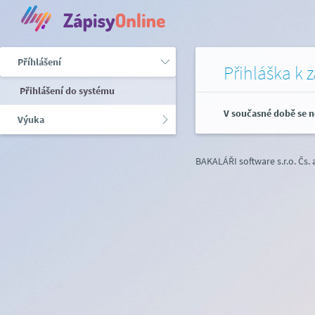
Příhlášení
Přihláška k 
Přihlášení do systému
V současné době se n
Výuka
BAKALÁŘI software s.r.o.
Čs.