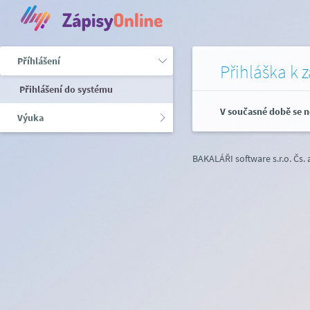
Příhlášení
Přihláška k 
Přihlášení do systému
V současné době se n
Výuka
BAKALÁŘI software s.r.o.
Čs.