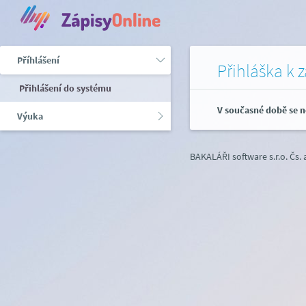
Příhlášení
Přihláška k 
Přihlášení do systému
V současné době se n
Výuka
BAKALÁŘI software s.r.o.
Čs.