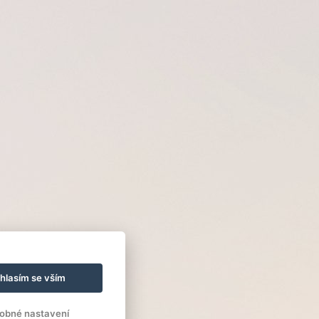
hlasím se vším
obné nastavení