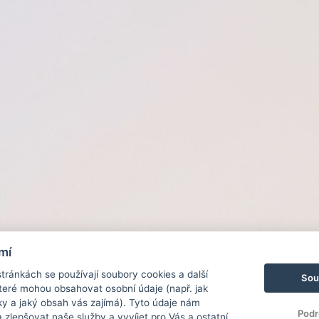
mí
ránkách se používají soubory cookies a další
Sou
 které mohou obsahovat osobní údaje (např. jak
ky a jaký obsah vás zajímá). Tyto údaje nám
Podr
zlepšovat naše služby a vyvíjet pro Vás a ostatní