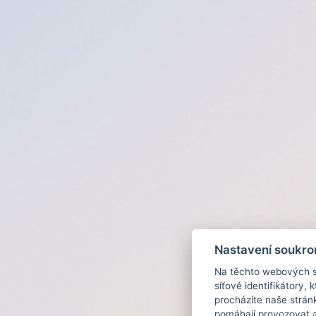
Nastavení soukro
Na těchto webových st
síťové identifikátory,
procházíte naše strán
pomáhají provozovat a 