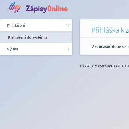
Příhlášení
Přihláška k 
Přihlášení do systému
V současné době se n
Výuka
BAKALÁŘI software s.r.o.
Čs.