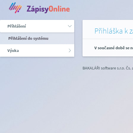
Příhlášení
Přihláška k 
Přihlášení do systému
V současné době se n
Výuka
BAKALÁŘI software s.r.o.
Čs.