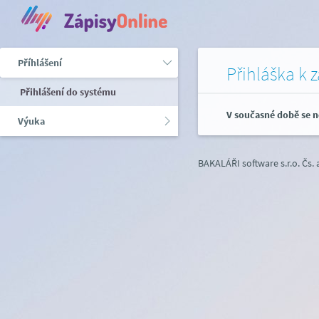
Příhlášení
Přihláška k 
Přihlášení do systému
V současné době se n
Výuka
BAKALÁŘI software s.r.o.
Čs.