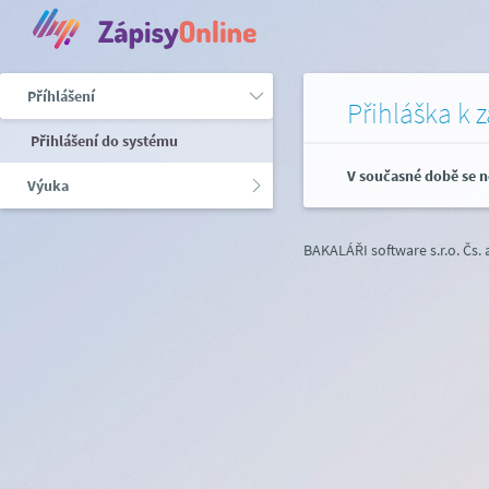
Příhlášení
Přihláška k 
Přihlášení do systému
V současné době se n
Výuka
BAKALÁŘI software s.r.o.
Čs.