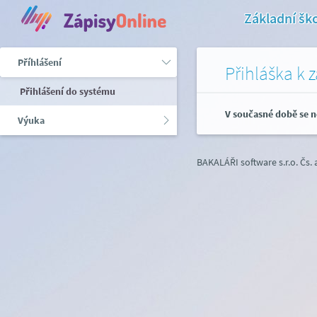
Základní šk
Příhlášení
Přihláška k 
Přihlášení do systému
V současné době se n
Výuka
BAKALÁŘI software s.r.o.
Čs.