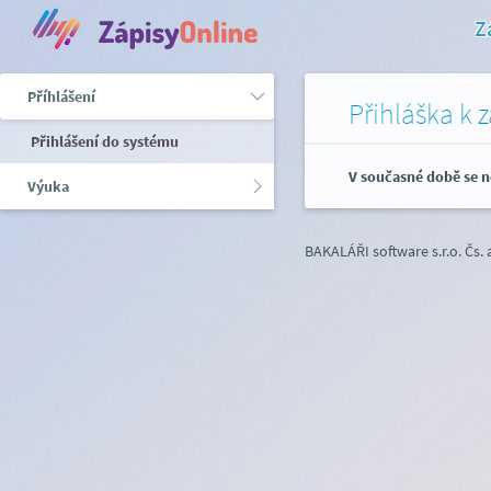
Z
Příhlášení
Přihláška k 
Přihlášení do systému
V současné době se n
Výuka
BAKALÁŘI software s.r.o.
Čs.