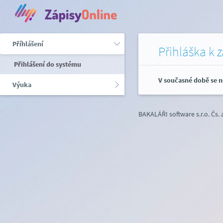
Příhlášení
Přihláška k 
Přihlášení do systému
V současné době se n
Výuka
BAKALÁŘI software s.r.o.
Čs.