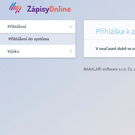
Příhlášení
Přihláška k 
Přihlášení do systému
V současné době se n
Výuka
BAKALÁŘI software s.r.o.
Čs.