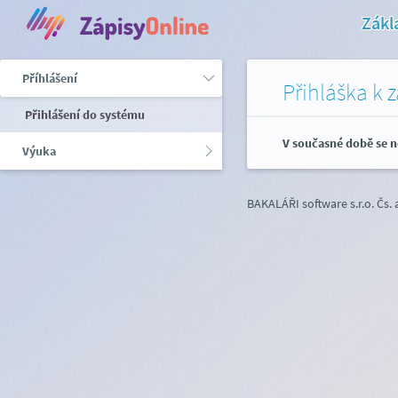
Zákl
Příhlášení
Přihláška k 
Přihlášení do systému
V současné době se n
Výuka
BAKALÁŘI software s.r.o.
Čs.