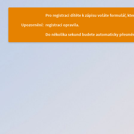
Pro registraci dítěte k zápisu voláte formulář, kt
Upozornění:
registraci opravila.
Do několika sekund budete automaticky přesměr