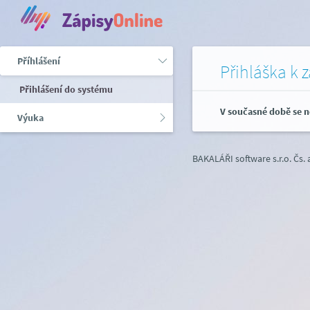
Příhlášení
Přihláška k 
Přihlášení do systému
V současné době se n
Výuka
BAKALÁŘI software s.r.o.
Čs.