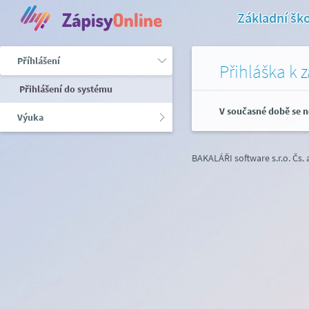
Základní ško
Příhlášení
Přihláška k 
Přihlášení do systému
V současné době se n
Výuka
BAKALÁŘI software s.r.o.
Čs.