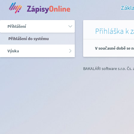
Zákl
Příhlášení
Přihláška k 
Přihlášení do systému
V současné době se n
Výuka
BAKALÁŘI software s.r.o.
Čs.