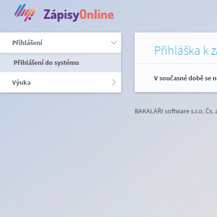
Příhlášení
Přihláška k 
Přihlášení do systému
V současné době se n
Výuka
BAKALÁŘI software s.r.o.
Čs.