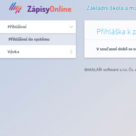
Základní škola a m
Příhlášení
Přihláška k 
Přihlášení do systému
V současné době se n
Výuka
BAKALÁŘI software s.r.o.
Čs.