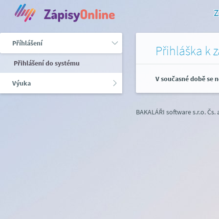
Z
Příhlášení
Přihláška k 
Přihlášení do systému
V současné době se n
Výuka
BAKALÁŘI software s.r.o.
Čs.