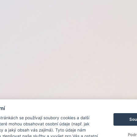
mí
ránkách se používají soubory cookies a další
Sou
 které mohou obsahovat osobní údaje (např. jak
ky a jaký obsah vás zajímá). Tyto údaje nám
Podr
zlepšovat naše služby a vyvíjet pro Vás a ostatní