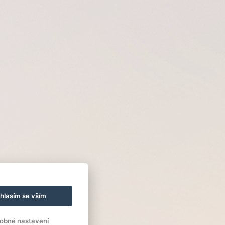
hlasím se vším
obné nastavení