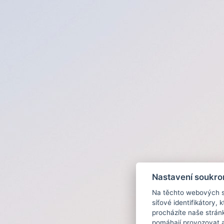
Nastavení soukro
Na těchto webových st
síťové identifikátory,
procházíte naše strán
pomáhají provozovat a 