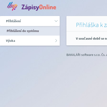
Příhlášení
Přihláška k 
Přihlášení do systému
V současné době se n
Výuka
BAKALÁŘI software s.r.o.
Čs.