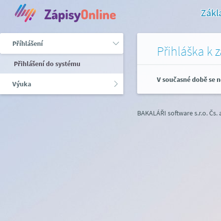
Zákl
Příhlášení
Přihláška k 
Přihlášení do systému
V současné době se n
Výuka
BAKALÁŘI software s.r.o.
Čs.