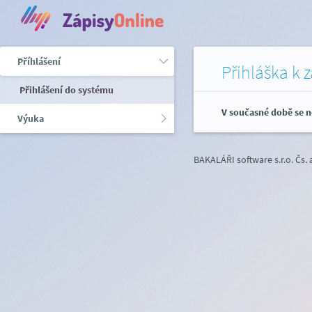
Příhlášení
Přihláška k 
Přihlášení do systému
V současné době se n
Výuka
BAKALÁŘI software s.r.o.
Čs.