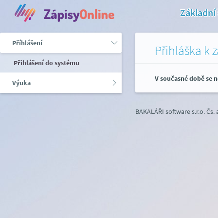
Základní
Příhlášení
Přihláška k 
Přihlášení do systému
V současné době se n
Výuka
BAKALÁŘI software s.r.o.
Čs.