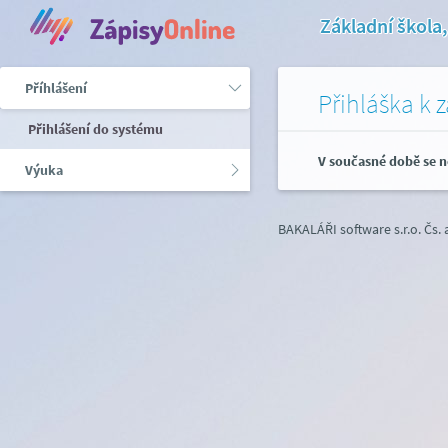
Základní škola
Příhlášení
Přihláška k 
Přihlášení do systému
V současné době se n
Výuka
BAKALÁŘI software s.r.o.
Čs.