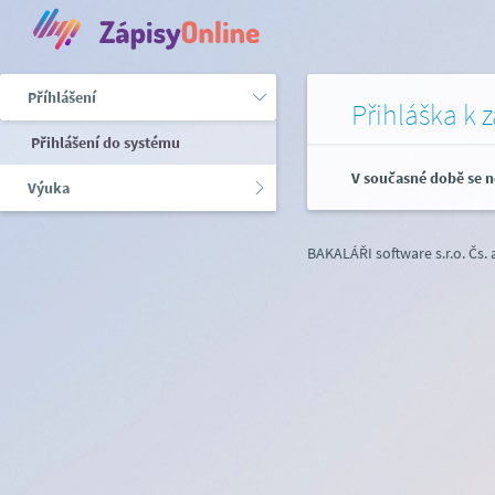
Příhlášení
Přihláška k 
Přihlášení do systému
V současné době se n
Výuka
BAKALÁŘI software s.r.o.
Čs.