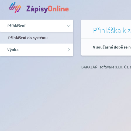
Příhlášení
Přihláška k 
Přihlášení do systému
V současné době se n
Výuka
BAKALÁŘI software s.r.o.
Čs.