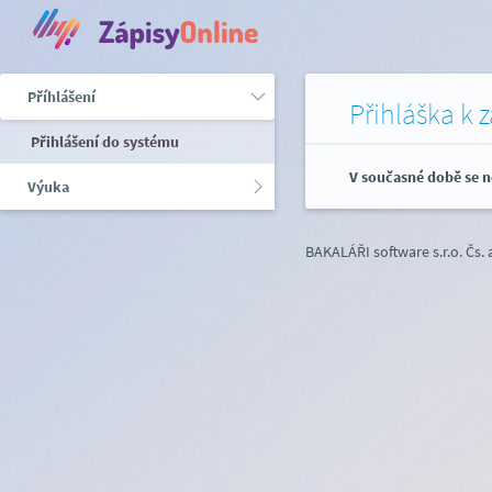
Příhlášení
Přihláška k 
Přihlášení do systému
V současné době se n
Výuka
BAKALÁŘI software s.r.o.
Čs.