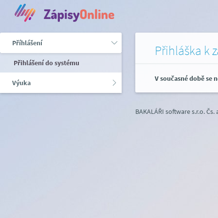
Příhlášení
Přihláška k 
Přihlášení do systému
V současné době se n
Výuka
BAKALÁŘI software s.r.o.
Čs.