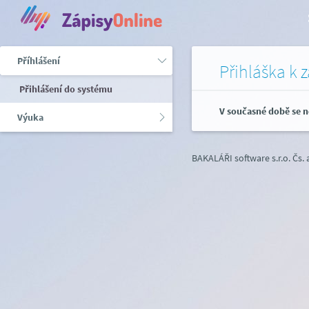
Příhlášení
Přihláška k 
Přihlášení do systému
V současné době se n
Výuka
BAKALÁŘI software s.r.o.
Čs.